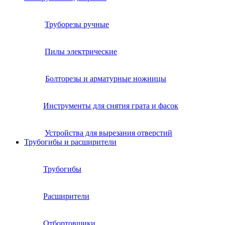
Труборезы ручные
Пилы электрические
Болторезы и арматурные ножницы
Инструменты для снятия грата и фасок
Устройства для вырезания отверстий
Трубогибы и расширители
Трубогибы
Расширители
Отбортовщики