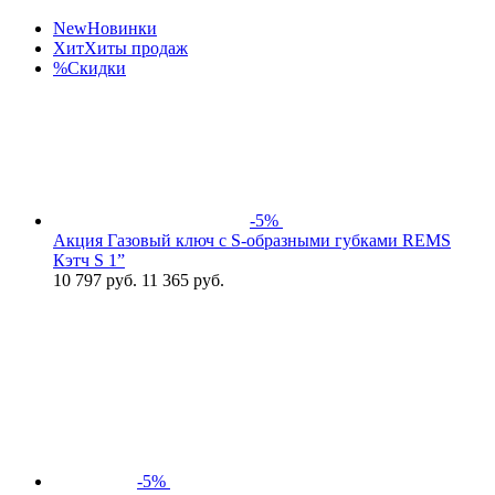
New
Новинки
Хит
Хиты продаж
%
Скидки
-5%
Акция Газовый ключ с S-образными губками REMS
Кэтч S 1”
10 797
руб.
11 365 руб.
-5%