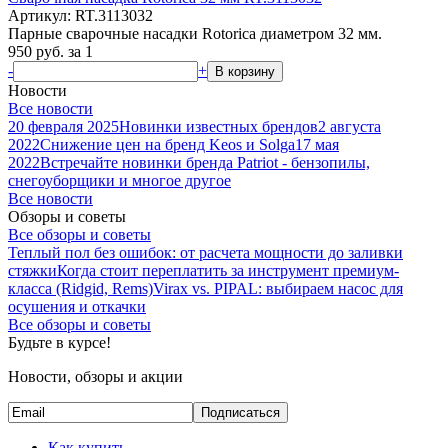
Артикул: RT.3113032
Парные сварочные насадки Rotorica диаметром 32 мм.
950
руб.
за 1
-
+
В корзину
Новости
Все новости
20 февраля 2025
Новинки известных брендов
2 августа
2022
Снижение цен на бренд Keos и Solga
17 мая
2022
Встречайте новинки бренда Patriot - бензопилы,
снегоуборщики и многое другое
Все новости
Обзоры и советы
Все обзоры и советы
Теплый пол без ошибок: от расчета мощности до заливки
стяжки
Когда стоит переплатить за инструмент премиум-
класса (Ridgid, Rems)
Virax vs. PIPAL: выбираем насос для
осушения и откачки
Все обзоры и советы
Будьте в курсе!
Новости, обзоры и акции
Подписаться
Как купить