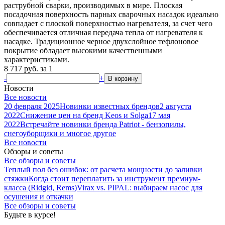
раструбной сварки, производимых в мире. Плоская
посадочная поверхность парных сварочных насадок идеально
совпадает с плоской поверхностью нагревателя, за счет чего
обеспечивается отличная передача тепла от нагревателя к
насадке. Традиционное черное двухслойное тефлоновое
покрытие обладает высокими качественными
характеристиками.
8 717
руб.
за 1
-
+
В корзину
Новости
Все новости
20 февраля 2025
Новинки известных брендов
2 августа
2022
Снижение цен на бренд Keos и Solga
17 мая
2022
Встречайте новинки бренда Patriot - бензопилы,
снегоуборщики и многое другое
Все новости
Обзоры и советы
Все обзоры и советы
Теплый пол без ошибок: от расчета мощности до заливки
стяжки
Когда стоит переплатить за инструмент премиум-
класса (Ridgid, Rems)
Virax vs. PIPAL: выбираем насос для
осушения и откачки
Все обзоры и советы
Будьте в курсе!