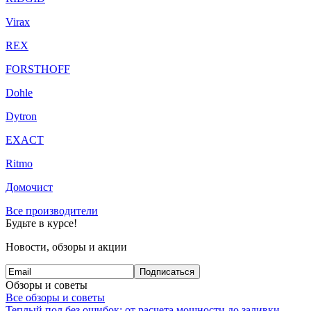
Virax
REX
FORSTHOFF
Dohle
Dytron
EXACT
Ritmo
Домочист
Все производители
Будьте в курсе!
Новости, обзоры и акции
Подписаться
Обзоры и советы
Все обзоры и советы
Теплый пол без ошибок: от расчета мощности до заливки