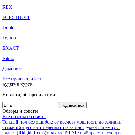
REX
FORSTHOFF
Dohle
Dytron
EXACT
Ritmo
Домочист
Все производители
Будьте в курсе!
Новости, обзоры и акции
Подписаться
Обзоры и советы
Все обзоры и советы
Теплый пол без ошибок: от расчета мощности до заливки
стяжки
Когда стоит переплатить за инструмент премиум-
класса (Ridgid, Rems)
Virax vs. PIPAL: выбираем насос для