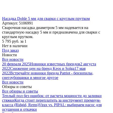
Насадка Dohle 5 мм для сварки с круглым прутком
Артикул: 5106991
Сварочная насадка диаметром 5 мм надевается на
стандартную насадку 5 мм и предназначена для сварки с
круглым прутком.
5 795
руб.
за 1
Нет в наличии
Под заказ
Новости
Все новости
20 февраля 2025
Новинки известных брендов
2 августа
2022
Снижение цен на бренд Keos и Solga
17 мая
2022
Встречайте новинки бренда Patriot - бензопилы,
снегоуборщики и многое другое
Все новости
Обзоры и советы
Все обзоры и советы
Теплый пол без ошибок: от расчета мощности до заливки
стяжки
Когда стоит переплатить за инструмент премиум-
класса (Ridgid, Rems)
Virax vs. PIPAL: выбираем насос для
осушения и откачки