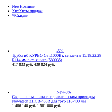
New
Новинки
Хит
Хиты продаж
%
Скидки
-5%
Трубогиб КУРВО Сет,1000Вт, сегменты 15,18,22,28
R114 мм в ст. ящике (580035)
417 833
руб.
439 824 руб.
New
-6%
Сварочная машина с гидравлическим приводом
Nowatech ZHCB-400R для труб 110-400 мм
1 486 140
руб.
1 581 000 руб.