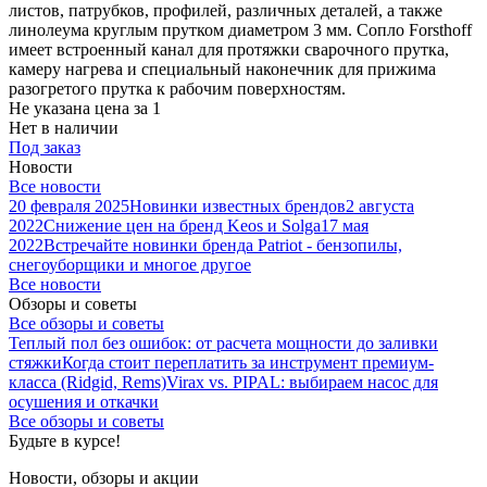
листов, патрубков, профилей, различных деталей, а также
линолеума круглым прутком диаметром 3 мм. Сопло Forsthoff
имеет встроенный канал для протяжки сварочного прутка,
камеру нагрева и специальный наконечник для прижима
разогретого прутка к рабочим поверхностям.
Не указана цена
за 1
Нет в наличии
Под заказ
Новости
Все новости
20 февраля 2025
Новинки известных брендов
2 августа
2022
Снижение цен на бренд Keos и Solga
17 мая
2022
Встречайте новинки бренда Patriot - бензопилы,
снегоуборщики и многое другое
Все новости
Обзоры и советы
Все обзоры и советы
Теплый пол без ошибок: от расчета мощности до заливки
стяжки
Когда стоит переплатить за инструмент премиум-
класса (Ridgid, Rems)
Virax vs. PIPAL: выбираем насос для
осушения и откачки
Все обзоры и советы
Будьте в курсе!
Новости, обзоры и акции