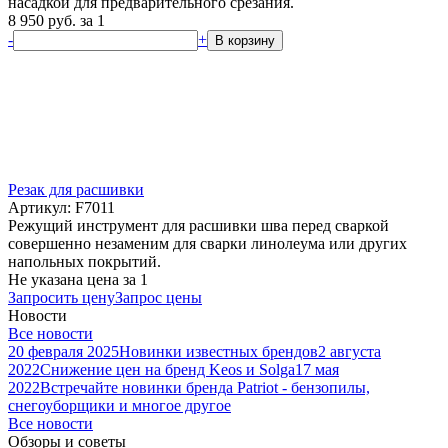
насадкой для предварительного срезания.
8 950
руб.
за 1
-
+
В корзину
Резак для расшивки
Артикул: F7011
Режущий инструмент для расшивки шва перед сваркой
совершенно незаменим для сварки линолеума или других
напольных покрытий.
Не указана цена
за 1
Запросить цену
Запрос цены
Новости
Все новости
20 февраля 2025
Новинки известных брендов
2 августа
2022
Снижение цен на бренд Keos и Solga
17 мая
2022
Встречайте новинки бренда Patriot - бензопилы,
снегоуборщики и многое другое
Все новости
Обзоры и советы