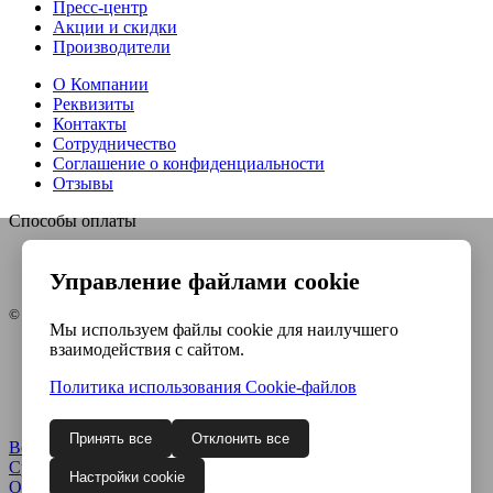
Пресс-центр
Акции и скидки
Производители
О Компании
Реквизиты
Контакты
Сотрудничество
Соглашение о конфиденциальности
Отзывы
Способы оплаты
Управление файлами cookie
© Интернет-магазин Евро-инструмент, 2026
Мы используем файлы cookie для наилучшего
взаимодействия с сайтом.
Контакты
Карта сайта
Политика использования Сookie-файлов
Политика конфиденциальности
Согласие на обработку ПДн
Принять все
Отклонить все
Войти
Регистрация
Сравнение
0
Настройки cookie
Отложенные
0