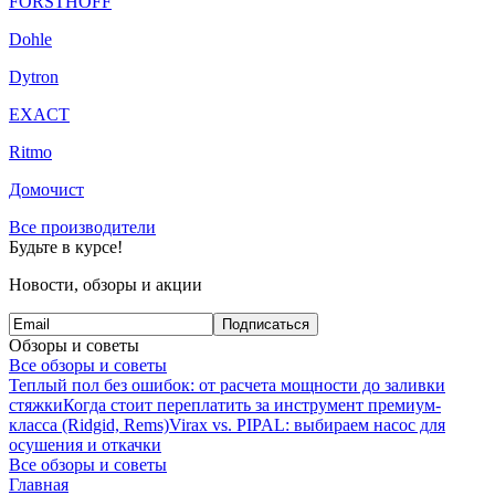
FORSTHOFF
Dohle
Dytron
EXACT
Ritmo
Домочист
Все производители
Будьте в курсе!
Новости, обзоры и акции
Подписаться
Обзоры и советы
Все обзоры и советы
Теплый пол без ошибок: от расчета мощности до заливки
стяжки
Когда стоит переплатить за инструмент премиум-
класса (Ridgid, Rems)
Virax vs. PIPAL: выбираем насос для
осушения и откачки
Все обзоры и советы
Главная