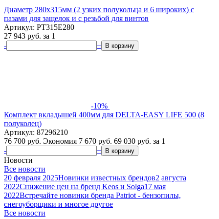
Диаметр 280х315мм (2 узких полукольца и 6 широких) с
пазами для защелок и с резьбой для винтов
Артикул: PT315E280
27 943
руб.
за 1
-
+
В корзину
-10%
Комплект вкладышей 400мм для DELTA-EASY LIFE 500 (8
полуколец)
Артикул: 87296210
76 700 руб.
Экономия 7 670 руб.
69 030
руб.
за 1
-
+
В корзину
Новости
Все новости
20 февраля 2025
Новинки известных брендов
2 августа
2022
Снижение цен на бренд Keos и Solga
17 мая
2022
Встречайте новинки бренда Patriot - бензопилы,
снегоуборщики и многое другое
Все новости