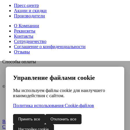
Пресс-центр
Акции и скидки
Производители
О Компании
Реквизиты
Контакты
Сотрудничество
Соглашение о конфиденциальности
Отзывы
Способы оплаты
Управление файлами cookie
© Интернет-магазин Евро-инструмент, 2026
Мы используем файлы cookie для наилучшего
взаимодействия с сайтом.
Контакты
Карта сайта
Политика использования Сookie-файлов
Политика конфиденциальности
Согласие на обработку ПДн
Принять все
Отклонить все
Войти
Регистрация
Сравнение
0
Настройки cookie