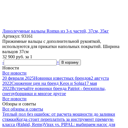
Линолеумные вальцы Romus из 3-х частей, 37см, 35кг
Артикул: 93161
Прижимные вальцы с дополнительной рукояткой,
используются для прикатки напольных покрытий. Ширина
вальцов 37см
32 900
руб.
за 1
-
+
В корзину
Новости
Все новости
20 февраля 2025
Новинки известных брендов
2 августа
2022
Снижение цен на бренд Keos и Solga
17 мая
2022
Встречайте новинки бренда Patriot - бензопилы,
снегоуборщики и многое другое
Все новости
Обзоры и советы
Все обзоры и советы
Теплый пол без ошибок: от расчета мощности до заливки
стяжки
Когда стоит переплатить за инструмент премиум-
класса (Ridgid, Rems)
Virax vs. PIPAL: выбираем насос для