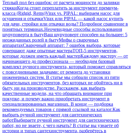
Теплый пол без ошибок: от расчета мощности до заливки
стяжки
Когда стоит переплатить за инструмент премиум-
класса (Ridgid, Rems)
Virax vs. PIPAL: выбираем насос для
осушения и откачки
Virax или PIPAL — какой насос купить
для дачи, стройки или откачки воды? Подробное сравнение в
понятных терминах.
Неочевидные способы использования
шуруповерта в быту
Ваш шуруповерт способен на большее: 5
неожиданных ролей в быту
Мифы о сварочных
аппаратах
Сварочный аппарат: 7 ошибок выбора, которые
совершают даже опытные мастера
ТОП-5 инструментов,
которые должен иметь каждый мастер
Каждому мастеру — от
начинающего до профессионала — необходим базовый
комплект ручного инструмента, который поможет справляться
с повседневными задачами: от ремонта до установки
инженерных систем. В статье мы собрали список из пяти
обязательных инструментов, без которых не обойтись ни в
быту, ни на производстве. Расскажем, как выбрать
качественные модели, на что обращать внимание при
покупке, и почему важно приобретать инструмент в
специализированных магазинах. В конце — подборка
рекомендуемых товаров с прямой ссылкой на каталог.
Как
выбрать ручной инструмент для сантехнических
работ
Выбираете ручной инструмент для сантехнических
работ, но не знаете, с чего начать? В статье вы узнаете об
истории и типах сантехинструмента, разберётесь в