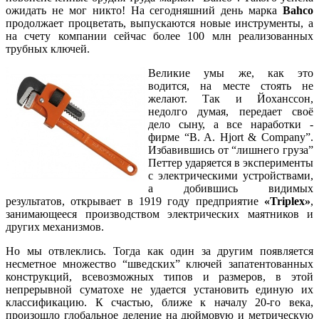
ожидать не мог никто! На сегодняшний день марка
Bahco
продолжает процветать, выпускаются новые инструменты, а
на счету компании сейчас более 100 млн реализованных
трубных ключей.
Великие умы же, как это
водится, на месте стоять не
желают. Так и Йоханссон,
недолго думая, передает своё
дело сыну, а все наработки -
фирме “B. A. Hjort & Company”.
Избавившись от “лишнего груза”
Петтер ударяется в эксперименты
с электрическими устройствами,
а добившись видимых
результатов, открывает в 1919 году предприятие
«Triplex»
,
занимающееся производством электрических маятников и
других механизмов.
Но мы отвлеклись. Тогда как один за другим появляется
несметное множество “шведских” ключей запатентованных
конструкций, всевозможных типов и размеров, в этой
непрерывной суматохе не удается установить единую их
классификацию. К счастью, ближе к началу 20-го века,
произошло глобальное деление на дюймовую и метрическую