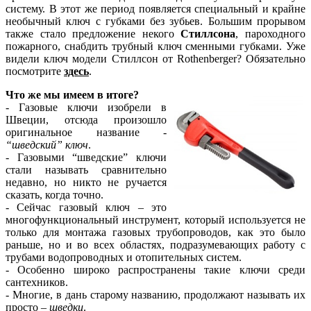
систему. В этот же период появляется специальный и крайне
необычный ключ с губками без зубьев. Большим прорывом
также стало предложение некого
Стиллсона
, пароходного
пожарного, снабдить трубный ключ сменными губками. Уже
видели ключ модели Стиллсон от Rothenberger? Обязательно
посмотрите
здесь
.
Что же мы имеем в итоге?
- Газовые ключи изобрели в
Швеции, отсюда произошло
оригинальное название -
“шведский” ключ
.
- Газовыми “шведские” ключи
стали называть сравнительно
недавно, но никто не ручается
сказать, когда точно.
- Сейчас газовый ключ – это
многофункциональный инструмент, который используется не
только для монтажа газовых трубопроводов, как это было
раньше, но и во всех областях, подразумевающих работу с
трубами водопроводных и отопительных систем.
- Особенно широко распространены такие ключи среди
сантехников.
- Многие, в дань старому названию, продолжают называть их
просто –
шведки
.