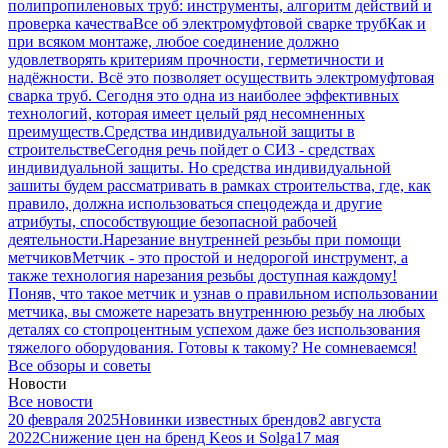
полипропиленовых труб: инструменты, алгоритм действий и
проверка качества
Все об электромуфтовой сварке труб
Как и
при всяком монтаже, любое соединение должно
удовлетворять критериям прочности, герметичности и
надёжности. Всё это позволяет осуществить электромуфтовая
сварка труб. Сегодня это одна из наиболее эффективных
технологий, которая имеет целый ряд несомненных
преимуществ.
Средства индивидуальной защиты в
строительстве
Сегодня речь пойдет о СИЗ - средствах
индивидуальной защиты. Но средства индивидуальной
зашиты будем рассматривать в рамках строительства, где, как
правило, должна использоваться спецодежда и другие
атрибуты, способствующие безопасной рабочей
деятельности.
Нарезание внутренней резьбы при помощи
метчиков
Метчик - это простой и недорогой инструмент, а
также технология нарезания резьбы доступная каждому!
Поняв, что такое метчик и узнав о правильном использовании
метчика, вы сможете нарезать внутреннюю резьбу на любых
деталях со стопроцентным успехом даже без использования
тяжелого оборудования. Готовы к такому? Не сомневаемся!
Все обзоры и советы
Новости
Все новости
20 февраля 2025
Новинки известных брендов
2 августа
2022
Снижение цен на бренд Keos и Solga
17 мая