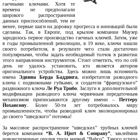
гаечными ключами. Хотя те
времена не предполагали
широкого распространения
данных приспособлений, тем не
менее, первые шаги на дорожку прогресса и инноваций были
сделаны. Так, в Европе, под крылом компании Маузер
зародилось первое производство гаечных ключей. Затем, уже
в годы промышленной революции, в 19 веке, ключи нашли
своего потребителя, в результате чего стали достаточно
популярными, чтобы задать необходимый толчок в развитии
этого направления инструментов. Стоит отметить, что по сей
день не удалось установить, кто является автором
оригинального устройства. Здесь можно лишь вспомнить
имена
Эдвина Берда Баддинга
, изобретателя разводного
ключа с подвижными губками, и создателя “французского”
раздвижного ключа
Ле Руа Трибо
. Заслуги в дополнительной
модификации разводного ключа червячным передаточным
механизмом приписываются другому имени –
Петтеру
Йохансону
. Более 50-ти лет потребовалось миру
промышленности, чтобы разводной ключ эволюционировал
до своего “шведского” потомка!
За массовое распространение “шведских” трубных ключей
берется компания
“B. A. Hjort & Company”
, заклеймив
новоиспеченные орудия труда маркой “Bahco”. Такого успеха