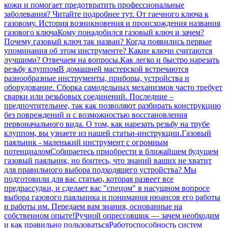
кожи и помогает предотвратить профессиональные
заболевания? Читайте подробнее тут.
От гаечного ключа к
газовому. История возникновения и происхождения названия
газового ключа
Кому понадобился газовый ключ и зачем?
Почему газовый ключ так назван? Когда появились первые
упоминания об этом инструменте? Какие ключи считаются
лучшими? Отвечаем на вопросы.
Как легко и быстро нарезать
резьбу клуппом
В домашней мастерской встречаются
разнообразные инструменты, приборы, устройства и
оборудование. Сборка самодельных механизмов часто требует
сварки или резьбовых соединений. Последние –
предпочтительнее, так как позволяют разбирать конструкцию
без повреждений и с возможностью восстановления
первоначального вида. О том, как нарезать резьбу на трубе
клуппом, вы узнаете из нашей статьи-инструкции.
Газовый
паяльник - маленький инструмент с огромным
потенциалом
Собираетесь приобрести в ближайшем будущем
газовый паяльник, но боитесь, что знаний ваших не хватит
для правильного выбора подходящего устройства? Мы
подготовили для вас статью, которая развеет все
предрассудки, и сделает вас "спецом" в насущном вопросе
выбора газового паяльника и понимания нюансов его работы
и работы им. Передаем вам знания, основанные на
собственном опыте!
Ручной опрессовщик — зачем необходим
и как правильно пользоваться
Работоспособность систем