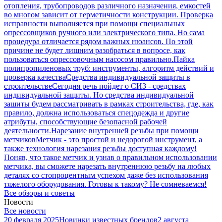
отопления, трубопроводов различного назначения, емкостей
во многом зависит от герметичности конструкции. Проверка
исправности выполняется при помощи специальных
опрессовщиков ручного или электрического типа. Но сама
процедура отличается рядом важных нюансов. По этой
причине не будет лишним разобраться в вопросе, как
пользоваться опрессовочным насосом правильно.
Пайка
полипропиленовых труб: инструменты, алгоритм действий и
проверка качества
Средства индивидуальной защиты в
строительстве
Сегодня речь пойдет о СИЗ - средствах
индивидуальной защиты. Но средства индивидуальной
зашиты будем рассматривать в рамках строительства, где, как
правило, должна использоваться спецодежда и другие
атрибуты, способствующие безопасной рабочей
деятельности.
Нарезание внутренней резьбы при помощи
метчиков
Метчик - это простой и недорогой инструмент, а
также технология нарезания резьбы доступная каждому!
Поняв, что такое метчик и узнав о правильном использовании
метчика, вы сможете нарезать внутреннюю резьбу на любых
деталях со стопроцентным успехом даже без использования
тяжелого оборудования. Готовы к такому? Не сомневаемся!
Все обзоры и советы
Новости
Все новости
20 февраля 2025
Новинки известных брендов
2 августа