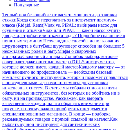
Популярные
Теплый пол без ошибок: от расчета мощности до заливки
стяжки
Когда стоит переплатить за инструмент премиум-
класса (Ridgid, Rems)
Virax vs. PIPAL: выбираем насос для
осушения и откачки
Virax или PIPAL — какой насос купить
для дачи, стройки или откачки воды? Подробное сравнение в
понятных терминах.
Неочевидные способы использования
шуруповерта в быту
Ваш шуруповерт способен на большее: 5
неожиданных ролей в быту
Мифы о сварочных
аппаратах
Сварочный аппарат: 7 ошибок выбора, которые
совершают даже опытные мастера
ТОП-5 инструментов,
которые должен иметь каждый мастер
Каждому мастеру — от
начинающего до профессионала — необходим базовый
комплект ручного инструмента, который поможет справляться
с повседневными задачами: от ремонта до установки
инженерных систем. В статье мы собрали список из пяти
обязательных инструментов, без которых не обойтись ни в
быту, ни на производстве. Расскажем, как выбрать
качественные модели, на что обращать внимание при
покупке, и почему важно приобретать инструмент в
специализированных магазинах. В конце — подборка
рекомендуемых товаров с прямой ссылкой на каталог.
Как
выбрать ручной инструмент для сантехнических
работ
Выбираете ручной инструмент для сантехнических