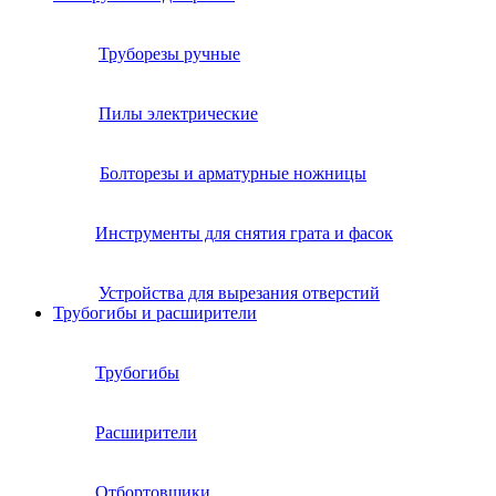
Труборезы ручные
Пилы электрические
Болторезы и арматурные ножницы
Инструменты для снятия грата и фасок
Устройства для вырезания отверстий
Трубогибы и расширители
Трубогибы
Расширители
Отбортовщики