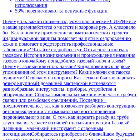
использования
53% переплачивают за ненужные функции
Почему так важно применять дерматологические СИЗ?
Не все
в наше время заботятся о чистоте и здоровье рук. А следовало
бы. Как и почему применение дерматологических средств
индивидуальной защиты помогает на пути к оздоровлению
кожи и помогает предотвратить профессиональные
заболевания? Читайте подробнее тут.
От гаечного ключа к
газовому. История возникновения и происхождения названия
газового ключа
Кому понадобился газовый ключ и зачем?
Почему газовый ключ так назван? Когда появились первые
упоминания об этом инструменте? Какие ключи считаются
лучшими? Отвечаем на вопросы.
Как легко и быстро нарезать
резьбу клуппом
В домашней мастерской встречаются
разнообразные инструменты, приборы, устройства и
оборудование. Сборка самодельных механизмов часто требует
сварки или резьбовых соединений. Последние –
предпочтительнее, так как позволяют разбирать конструкцию
без повреждений и с возможностью восстановления
первоначального вида. О том, как нарезать резьбу на трубе
клуппом, вы узнаете из нашей статьи-инструкции.
Газовый
паяльник - маленький инструмент с огромным
потенциалом
Собираетесь приобрести в ближайшем будущем
газовый паяльник, но боитесь, что знаний ваших не хватит