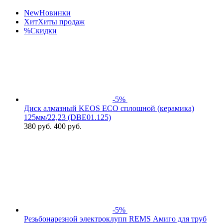
New
Новинки
Хит
Хиты продаж
%
Скидки
-5%
Диск алмазный KEOS ECO сплошной (керамика)
125мм/22,23 (DBЕ01.125)
380
руб.
400 руб.
-5%
Резьбонарезной электроклупп REMS Амиго для труб