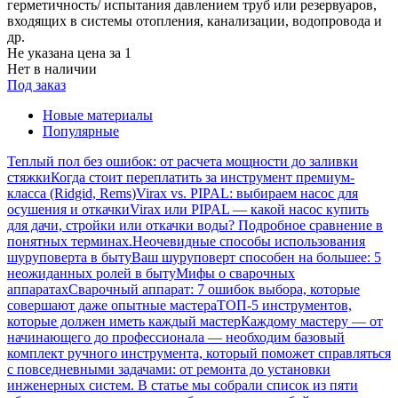
герметичность/ испытания давлением труб или резервуаров,
входящих в системы отопления, канализации, водопровода и
др.
Не указана цена
за 1
Нет в наличии
Под заказ
Новые материалы
Популярные
Теплый пол без ошибок: от расчета мощности до заливки
стяжки
Когда стоит переплатить за инструмент премиум-
класса (Ridgid, Rems)
Virax vs. PIPAL: выбираем насос для
осушения и откачки
Virax или PIPAL — какой насос купить
для дачи, стройки или откачки воды? Подробное сравнение в
понятных терминах.
Неочевидные способы использования
шуруповерта в быту
Ваш шуруповерт способен на большее: 5
неожиданных ролей в быту
Мифы о сварочных
аппаратах
Сварочный аппарат: 7 ошибок выбора, которые
совершают даже опытные мастера
ТОП-5 инструментов,
которые должен иметь каждый мастер
Каждому мастеру — от
начинающего до профессионала — необходим базовый
комплект ручного инструмента, который поможет справляться
с повседневными задачами: от ремонта до установки
инженерных систем. В статье мы собрали список из пяти