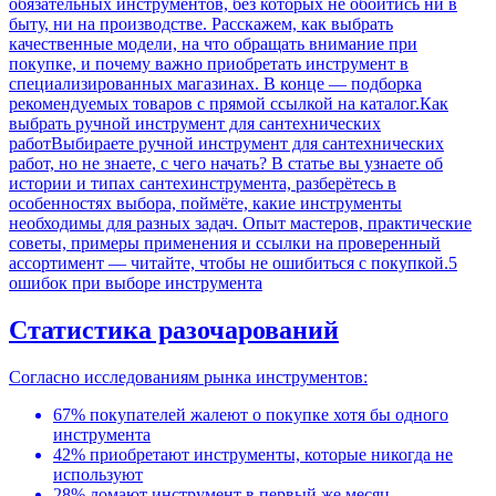
обязательных инструментов, без которых не обойтись ни в
быту, ни на производстве. Расскажем, как выбрать
качественные модели, на что обращать внимание при
покупке, и почему важно приобретать инструмент в
специализированных магазинах. В конце — подборка
рекомендуемых товаров с прямой ссылкой на каталог.
Как
выбрать ручной инструмент для сантехнических
работ
Выбираете ручной инструмент для сантехнических
работ, но не знаете, с чего начать? В статье вы узнаете об
истории и типах сантехинструмента, разберётесь в
особенностях выбора, поймёте, какие инструменты
необходимы для разных задач. Опыт мастеров, практические
советы, примеры применения и ссылки на проверенный
ассортимент — читайте, чтобы не ошибиться с покупкой.
5
ошибок при выборе инструмента
Статистика разочарований
Согласно исследованиям рынка инструментов:
67% покупателей жалеют о покупке хотя бы одного
инструмента
42% приобретают инструменты, которые никогда не
используют
28% ломают инструмент в первый же месяц