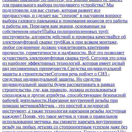
для правильного выбора подходящего устройства? Мы
подготовили для вас статью, которая развеет все
предрассудки, и сделает вас "спецом" в насущном вопросе
выбора газового паяльника и понимания нюансов его работы
и работы им. Передаем вам знания, основанные на
собственном опыте!
Пайка полипропиленовых труб:
инструменты, алгоритм действий и проверка качества
Все об
электромуфтовой сварке труб
Как и при всяком монтаже,
любое соединение должно удовлетворять критериям
прочности, герметичности и надёжности. Всё это позволяет
осуществить электромуфтовая сварка труб. Сегодня это одна
из наиболее эффективных технологий, которая имеет целый
ряд несомненных преимуществ.
Средства индивидуальной
защиты в строительстве
Сегодня речь пойдет о СИЗ -
средствах индивидуальной защиты. Но средства
индивидуальной зашиты будем рассматривать в рамках
строительства, где, как правило, должна использоваться
спецодежда и другие атрибуты, способствующие безопасной
рабочей деятельности.
Нарезание внутренней резьбы при
помощи метчиков
Метчик - это простой и недорогой
инструмент, а также технология нарезания резьбы доступная
каждому! Поняв, что такое метчик и узнав о правильном
использовании метчика, вы сможете нарезать внутреннюю
резьбу на любых деталях со стопроцентным успехом даже без