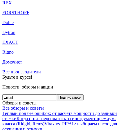
REX
FORSTHOFF
Dohle
Dytron
EXACT
Ritmo
Домочист
Все производители
Будьте в курсе!
Новости, обзоры и акции
Подписаться
Обзоры и советы
Все обзоры и советы
Теплый пол без ошибок: от расчета мощности до заливки
стяжки
Когда стоит переплатить за инструмент премиум-
класса (Ridgid, Rems)
Virax vs. PIPAL: выбираем насос для
осушения и откачки