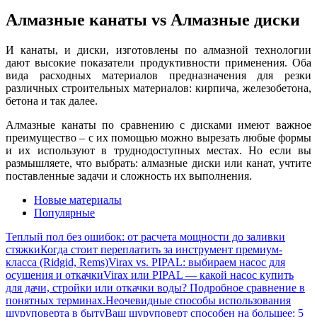
Алмазные канаты vs Алмазные диски
И канаты, и диски, изготовлены по алмазной технологии
дают высокие показатели продуктивности применения. Оба
вида расходных материалов предназначения для резки
различных строительных материалов: кирпича, железобетона,
бетона и так далее.
Алмазные канаты по сравнению с дисками имеют важное
преимущество – с их помощью можно вырезать любые формы
и их используют в труднодоступных местах. Но если вы
размышляете, что выбрать: алмазные диски или канат, учтите
поставленные задачи и сложность их выполнения.
Новые материалы
Популярные
Теплый пол без ошибок: от расчета мощности до заливки
стяжки
Когда стоит переплатить за инструмент премиум-
класса (Ridgid, Rems)
Virax vs. PIPAL: выбираем насос для
осушения и откачки
Virax или PIPAL — какой насос купить
для дачи, стройки или откачки воды? Подробное сравнение в
понятных терминах.
Неочевидные способы использования
шуруповерта в быту
Ваш шуруповерт способен на большее: 5