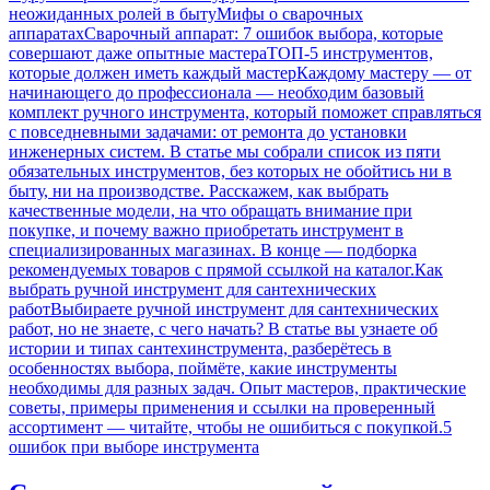
неожиданных ролей в быту
Мифы о сварочных
аппаратах
Сварочный аппарат: 7 ошибок выбора, которые
совершают даже опытные мастера
ТОП-5 инструментов,
которые должен иметь каждый мастер
Каждому мастеру — от
начинающего до профессионала — необходим базовый
комплект ручного инструмента, который поможет справляться
с повседневными задачами: от ремонта до установки
инженерных систем. В статье мы собрали список из пяти
обязательных инструментов, без которых не обойтись ни в
быту, ни на производстве. Расскажем, как выбрать
качественные модели, на что обращать внимание при
покупке, и почему важно приобретать инструмент в
специализированных магазинах. В конце — подборка
рекомендуемых товаров с прямой ссылкой на каталог.
Как
выбрать ручной инструмент для сантехнических
работ
Выбираете ручной инструмент для сантехнических
работ, но не знаете, с чего начать? В статье вы узнаете об
истории и типах сантехинструмента, разберётесь в
особенностях выбора, поймёте, какие инструменты
необходимы для разных задач. Опыт мастеров, практические
советы, примеры применения и ссылки на проверенный
ассортимент — читайте, чтобы не ошибиться с покупкой.
5
ошибок при выборе инструмента