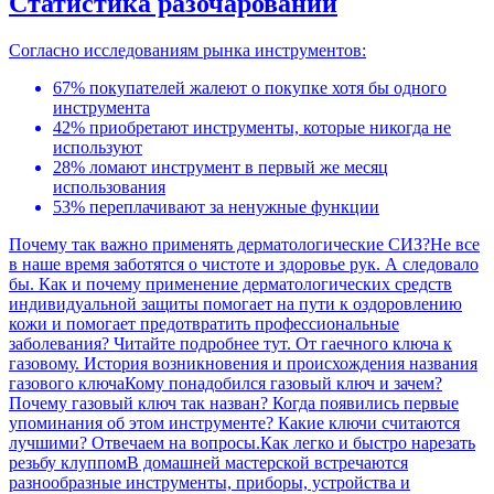
Статистика разочарований
Согласно исследованиям рынка инструментов:
67% покупателей жалеют о покупке хотя бы одного
инструмента
42% приобретают инструменты, которые никогда не
используют
28% ломают инструмент в первый же месяц
использования
53% переплачивают за ненужные функции
Почему так важно применять дерматологические СИЗ?
Не все
в наше время заботятся о чистоте и здоровье рук. А следовало
бы. Как и почему применение дерматологических средств
индивидуальной защиты помогает на пути к оздоровлению
кожи и помогает предотвратить профессиональные
заболевания? Читайте подробнее тут.
От гаечного ключа к
газовому. История возникновения и происхождения названия
газового ключа
Кому понадобился газовый ключ и зачем?
Почему газовый ключ так назван? Когда появились первые
упоминания об этом инструменте? Какие ключи считаются
лучшими? Отвечаем на вопросы.
Как легко и быстро нарезать
резьбу клуппом
В домашней мастерской встречаются
разнообразные инструменты, приборы, устройства и