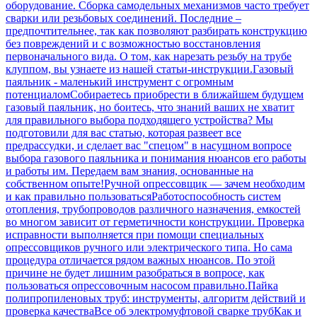
оборудование. Сборка самодельных механизмов часто требует
сварки или резьбовых соединений. Последние –
предпочтительнее, так как позволяют разбирать конструкцию
без повреждений и с возможностью восстановления
первоначального вида. О том, как нарезать резьбу на трубе
клуппом, вы узнаете из нашей статьи-инструкции.
Газовый
паяльник - маленький инструмент с огромным
потенциалом
Собираетесь приобрести в ближайшем будущем
газовый паяльник, но боитесь, что знаний ваших не хватит
для правильного выбора подходящего устройства? Мы
подготовили для вас статью, которая развеет все
предрассудки, и сделает вас "спецом" в насущном вопросе
выбора газового паяльника и понимания нюансов его работы
и работы им. Передаем вам знания, основанные на
собственном опыте!
Ручной опрессовщик — зачем необходим
и как правильно пользоваться
Работоспособность систем
отопления, трубопроводов различного назначения, емкостей
во многом зависит от герметичности конструкции. Проверка
исправности выполняется при помощи специальных
опрессовщиков ручного или электрического типа. Но сама
процедура отличается рядом важных нюансов. По этой
причине не будет лишним разобраться в вопросе, как
пользоваться опрессовочным насосом правильно.
Пайка
полипропиленовых труб: инструменты, алгоритм действий и
проверка качества
Все об электромуфтовой сварке труб
Как и