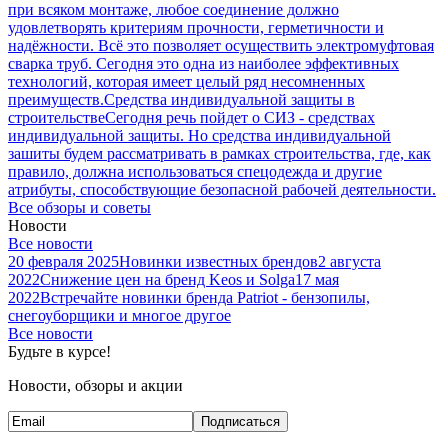
при всяком монтаже, любое соединение должно
удовлетворять критериям прочности, герметичности и
надёжности. Всё это позволяет осуществить электромуфтовая
сварка труб. Сегодня это одна из наиболее эффективных
технологий, которая имеет целый ряд несомненных
преимуществ.
Средства индивидуальной защиты в
строительстве
Сегодня речь пойдет о СИЗ - средствах
индивидуальной защиты. Но средства индивидуальной
зашиты будем рассматривать в рамках строительства, где, как
правило, должна использоваться спецодежда и другие
атрибуты, способствующие безопасной рабочей деятельности.
Все обзоры и советы
Новости
Все новости
20 февраля 2025
Новинки известных брендов
2 августа
2022
Снижение цен на бренд Keos и Solga
17 мая
2022
Встречайте новинки бренда Patriot - бензопилы,
снегоуборщики и многое другое
Все новости
Будьте в курсе!
Новости, обзоры и акции
Подписаться