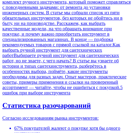
комплект ручного инструмента, который поможет справляться
с повседневными задачами: от ремонта до установки
инженерных систем. В статье мы собрали список из пяти
обязательных инструментов, без которых не обойтись ни в
быту, ни на производстве. Расскажем, как выбрать
качественные модели, на что обращать внимание при
покупке, и почему важно приобретать инструмент в
специализированных магазинах. В конце — подборка
рекомендуемых товаров с прямой ссылкой на каталог.
Как
выбрать ручной инструмент для сантехнических
работ
Выбираете ручной инструмент для сантехнических
работ, но не знаете, с чего начать? В статье вы узнаете об
истории и типах сантехинструмента, разберётесь в
особенностях выбора, поймёте, какие инструменты
необходимы для разных задач. Опыт мастеров, практические
советы, примеры применения и ссылки на проверенный
ассортимент — читайте, чтобы не ошибиться с покупкой.
5
ошибок при выборе инструмента
Статистика разочарований
Согласно исследованиям рынка инструментов:
67% покупателей жалеют о покупке хотя бы одного