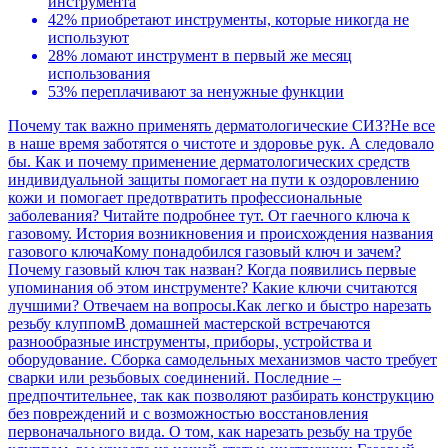
инструмента
42% приобретают инструменты, которые никогда не
используют
28% ломают инструмент в первый же месяц
использования
53% переплачивают за ненужные функции
Почему так важно применять дерматологические СИЗ?
Не все
в наше время заботятся о чистоте и здоровье рук. А следовало
бы. Как и почему применение дерматологических средств
индивидуальной защиты помогает на пути к оздоровлению
кожи и помогает предотвратить профессиональные
заболевания? Читайте подробнее тут.
От гаечного ключа к
газовому. История возникновения и происхождения названия
газового ключа
Кому понадобился газовый ключ и зачем?
Почему газовый ключ так назван? Когда появились первые
упоминания об этом инструменте? Какие ключи считаются
лучшими? Отвечаем на вопросы.
Как легко и быстро нарезать
резьбу клуппом
В домашней мастерской встречаются
разнообразные инструменты, приборы, устройства и
оборудование. Сборка самодельных механизмов часто требует
сварки или резьбовых соединений. Последние –
предпочтительнее, так как позволяют разбирать конструкцию
без повреждений и с возможностью восстановления
первоначального вида. О том, как нарезать резьбу на трубе