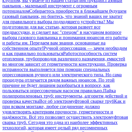
клуппом, вы узнаете из нашей статьи-инструкции.
Газовый
паяльник - маленький инструмент с огромным
потенциалом
Собираетесь приобрести в ближайшем будущем
газовый паяльник, но боитесь, что знаний ваших не хватит
для правильного выбора подходящего устройства? Мы
подготовили для вас статью, которая развеет все
предрассудки, и сделает вас "спецом" в насущном вопросе
выбора газового паяльника и понимания нюансов его работы
и работы им. Передаем вам знания, основанные на
собственном опыте!
Ручной опрессовщик — зачем необходим
и как правильно пользоваться
Работоспособность систем
отопления, трубопроводов различного назначения, емкостей
во многом зависит от герметичности конструкции. Проверка
исправности выполняется при помощи специальных
опрессовщиков ручного или электрического типа. Но сама
процедура отличается рядом важных нюансов. По этой
причине не будет лишним разобраться в вопросе, как
пользоваться опрессовочным насосом правильно.
Пайка
полипропиленовых труб: инструменты, алгоритм действий и
проверка качества
Все об электромуфтовой сварке труб
Как и
при всяком монтаже, любое соединение должно
удовлетворять критериям прочности, герметичности и
надёжности. Всё это позволяет осуществить электромуфтовая
сварка труб. Сегодня это одна из наиболее эффективных
технологий, которая имеет целый ряд несомненных