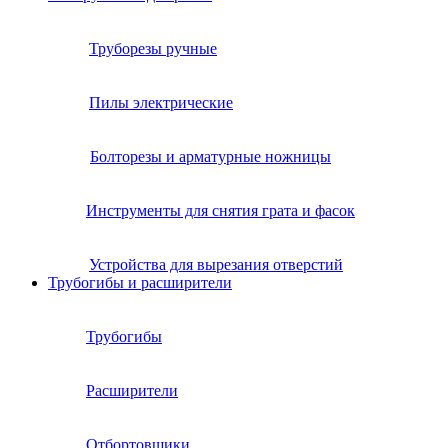
Труборезы ручные
Пилы электрические
Болторезы и арматурные ножницы
Инструменты для снятия грата и фасок
Устройства для вырезания отверстий
Трубогибы и расширители
Трубогибы
Расширители
Отбортовщики