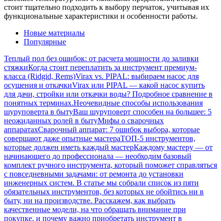
стоит тщательно подходить к выбору перчаток, учитывая их
функциональные характеристики и особенности работы.
Новые материалы
Популярные
Теплый пол без ошибок: от расчета мощности до заливки
стяжки
Когда стоит переплатить за инструмент премиум-
класса (Ridgid, Rems)
Virax vs. PIPAL: выбираем насос для
осушения и откачки
Virax или PIPAL — какой насос купить
для дачи, стройки или откачки воды? Подробное сравнение в
понятных терминах.
Неочевидные способы использования
шуруповерта в быту
Ваш шуруповерт способен на большее: 5
неожиданных ролей в быту
Мифы о сварочных
аппаратах
Сварочный аппарат: 7 ошибок выбора, которые
совершают даже опытные мастера
ТОП-5 инструментов,
которые должен иметь каждый мастер
Каждому мастеру — от
начинающего до профессионала — необходим базовый
комплект ручного инструмента, который поможет справляться
с повседневными задачами: от ремонта до установки
инженерных систем. В статье мы собрали список из пяти
обязательных инструментов, без которых не обойтись ни в
быту, ни на производстве. Расскажем, как выбрать
качественные модели, на что обращать внимание при
покупке, и почему важно приобретать инструмент в