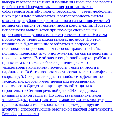
выбора газового паяльника и понимания нюансов его работы
и работы им. Передаем вам знания, основанные на
собственном опыте!
Ручной опрессовщик — зачем необходим
и как правильно пользоваться
Работоспособность систем
отопления, трубопроводов различного назначения, емкостей
во многом зависит от герметичности конструкции. Проверка
исправности выполняется при помощи специальных
опрессовщиков ручного или электрического типа. Но сама
процедура отличается рядом важных нюансов. По этой
причине не будет лишним разобраться в вопросе, как
пользоваться опрессовочным насосом правильно.
Пайка
полипропиленовых труб: инструменты, алгоритм действий и
проверка качества
Все об электромуфтовой сварке труб
Как и
при всяком монтаже, любое соединение должно
удовлетворять критериям прочности, герметичности и
надёжности. Всё это позволяет осуществить электромуфтовая
сварка труб. Сегодня это одна из наиболее эффективных
технологий, которая имеет целый ряд несомненных
преимуществ.
Средства индивидуальной защиты в
строительстве
Сегодня речь пойдет о СИЗ - средствах
индивидуальной защиты. Но средства индивидуальной
зашиты будем рассматривать в рамках строительства, где, как
правило, должна использоваться спецодежда и другие
атрибуты, способствующие безопасной рабочей деятельности.
Все обзоры и советы