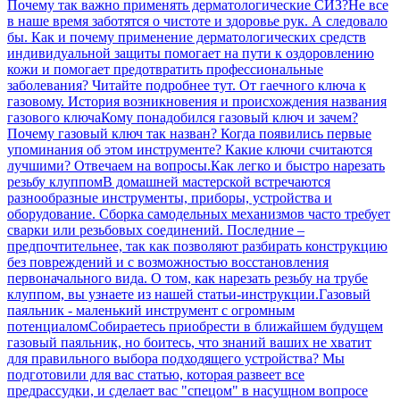
Почему так важно применять дерматологические СИЗ?
Не все
в наше время заботятся о чистоте и здоровье рук. А следовало
бы. Как и почему применение дерматологических средств
индивидуальной защиты помогает на пути к оздоровлению
кожи и помогает предотвратить профессиональные
заболевания? Читайте подробнее тут.
От гаечного ключа к
газовому. История возникновения и происхождения названия
газового ключа
Кому понадобился газовый ключ и зачем?
Почему газовый ключ так назван? Когда появились первые
упоминания об этом инструменте? Какие ключи считаются
лучшими? Отвечаем на вопросы.
Как легко и быстро нарезать
резьбу клуппом
В домашней мастерской встречаются
разнообразные инструменты, приборы, устройства и
оборудование. Сборка самодельных механизмов часто требует
сварки или резьбовых соединений. Последние –
предпочтительнее, так как позволяют разбирать конструкцию
без повреждений и с возможностью восстановления
первоначального вида. О том, как нарезать резьбу на трубе
клуппом, вы узнаете из нашей статьи-инструкции.
Газовый
паяльник - маленький инструмент с огромным
потенциалом
Собираетесь приобрести в ближайшем будущем
газовый паяльник, но боитесь, что знаний ваших не хватит
для правильного выбора подходящего устройства? Мы
подготовили для вас статью, которая развеет все
предрассудки, и сделает вас "спецом" в насущном вопросе