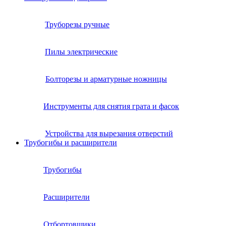
Труборезы ручные
Пилы электрические
Болторезы и арматурные ножницы
Инструменты для снятия грата и фасок
Устройства для вырезания отверстий
Трубогибы и расширители
Трубогибы
Расширители
Отбортовщики