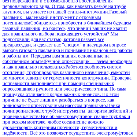
без повреждений и с возможностью восстановления
первоначального вида. О том, как нарезать резьбу на трубе
клуппом, вы узнаете из нашей статьи-инструкции.
Газовый
паяльник - маленький инструмент с огромным
потенциалом
Собираетесь приобрести в ближайшем будущем
газовый паяльник, но боитесь, что знаний ваших не хватит
для правильного выбора подходящего устройства? Мы
подготовили для вас статью, которая развеет все
предрассудки, и сделает вас "спецом" в насущном вопросе
выбора газового паяльника и понимания нюансов его работы
и работы им. Передаем вам знания, основанные на
собственном опыте!
Ручной опрессовщик — зачем необходим
и как правильно пользоваться
Работоспособность систем
отопления, трубопроводов различного назначения, емкостей
во многом зависит от герметичности конструкции. Проверка
исправности выполняется при помощи специальных
опрессовщиков ручного или электрического типа. Но сама
процедура отличается рядом важных нюансов. По этой
причине не будет лишним разобраться в вопросе, как
пользоваться опрессовочным насосом правильно.
Пайка
полипропиленовых труб: инструменты, алгоритм действий и
проверка качества
Все об электромуфтовой сварке труб
Как и
при всяком монтаже, любое соединение должно
удовлетворять критериям прочности, герметичности и
надёжности. Всё это позволяет осуществить электромуфтовая