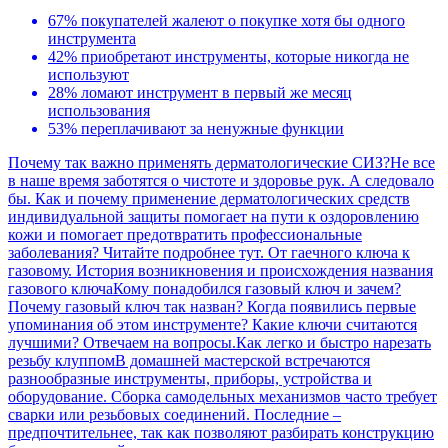
67% покупателей жалеют о покупке хотя бы одного
инструмента
42% приобретают инструменты, которые никогда не
используют
28% ломают инструмент в первый же месяц
использования
53% переплачивают за ненужные функции
Почему так важно применять дерматологические СИЗ?
Не все
в наше время заботятся о чистоте и здоровье рук. А следовало
бы. Как и почему применение дерматологических средств
индивидуальной защиты помогает на пути к оздоровлению
кожи и помогает предотвратить профессиональные
заболевания? Читайте подробнее тут.
От гаечного ключа к
газовому. История возникновения и происхождения названия
газового ключа
Кому понадобился газовый ключ и зачем?
Почему газовый ключ так назван? Когда появились первые
упоминания об этом инструменте? Какие ключи считаются
лучшими? Отвечаем на вопросы.
Как легко и быстро нарезать
резьбу клуппом
В домашней мастерской встречаются
разнообразные инструменты, приборы, устройства и
оборудование. Сборка самодельных механизмов часто требует
сварки или резьбовых соединений. Последние –
предпочтительнее, так как позволяют разбирать конструкцию