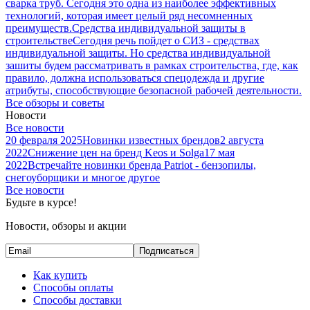
сварка труб. Сегодня это одна из наиболее эффективных
технологий, которая имеет целый ряд несомненных
преимуществ.
Средства индивидуальной защиты в
строительстве
Сегодня речь пойдет о СИЗ - средствах
индивидуальной защиты. Но средства индивидуальной
зашиты будем рассматривать в рамках строительства, где, как
правило, должна использоваться спецодежда и другие
атрибуты, способствующие безопасной рабочей деятельности.
Все обзоры и советы
Новости
Все новости
20 февраля 2025
Новинки известных брендов
2 августа
2022
Снижение цен на бренд Keos и Solga
17 мая
2022
Встречайте новинки бренда Patriot - бензопилы,
снегоуборщики и многое другое
Все новости
Будьте в курсе!
Новости, обзоры и акции
Подписаться
Как купить
Способы оплаты
Способы доставки