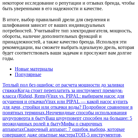
некоторое исследование о репутации и отзывах бренда, чтобы
быть уверенными в его надежности и качестве.
В итоге, выбор правильной дрели для сверления и
шлифования зависит от ваших индивидуальных
потребностей. Учитывайте тип электродвигателя, мощность,
обороты, наличие дополнительных функций и
принадлежностей, а также качество бренда. Используя эти
рекомендации, вы сможете выбрать идеальную дрель, которая
будет соответствовать ваши задачам и прослужит вам долгие
годы.
Новые материалы
Популярные
Теплый пол без ошибок: от расчета мощности до заливки
стяжки
Когда стоит переплатить за инструмент премиум-
класса (Ridgid, Rems)
Virax vs. PIPAL: выбираем насос для
осушения и откачки
Virax или PIPAL — какой насос купить
для дачи, стройки или откачки воды? Подробное сравнение в
понятных терминах.
Неочевидные способы использования
шуруповерта в быту
Ваш шуруповерт способен на большее: 5
неожиданных ролей в быту
Мифы о сварочных
аппаратах
Сварочный аппарат: 7 ошибок выбора, которые
совершают даже опытные мастера
ТОП-5 инструментов,