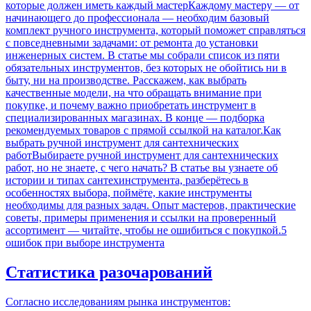
которые должен иметь каждый мастер
Каждому мастеру — от
начинающего до профессионала — необходим базовый
комплект ручного инструмента, который поможет справляться
с повседневными задачами: от ремонта до установки
инженерных систем. В статье мы собрали список из пяти
обязательных инструментов, без которых не обойтись ни в
быту, ни на производстве. Расскажем, как выбрать
качественные модели, на что обращать внимание при
покупке, и почему важно приобретать инструмент в
специализированных магазинах. В конце — подборка
рекомендуемых товаров с прямой ссылкой на каталог.
Как
выбрать ручной инструмент для сантехнических
работ
Выбираете ручной инструмент для сантехнических
работ, но не знаете, с чего начать? В статье вы узнаете об
истории и типах сантехинструмента, разберётесь в
особенностях выбора, поймёте, какие инструменты
необходимы для разных задач. Опыт мастеров, практические
советы, примеры применения и ссылки на проверенный
ассортимент — читайте, чтобы не ошибиться с покупкой.
5
ошибок при выборе инструмента
Статистика разочарований
Согласно исследованиям рынка инструментов: