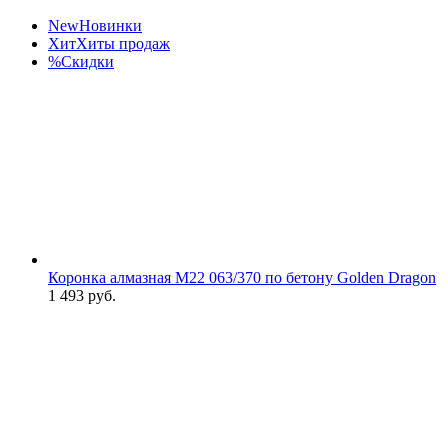
New
Новинки
Хит
Хиты продаж
%
Скидки
Коронка алмазная М22 063/370 по бетону Golden Dragon
1 493
руб.