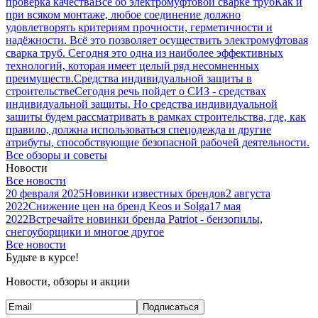
проверка качества
Все об электромуфтовой сварке труб
Как и
при всяком монтаже, любое соединение должно
удовлетворять критериям прочности, герметичности и
надёжности. Всё это позволяет осуществить электромуфтовая
сварка труб. Сегодня это одна из наиболее эффективных
технологий, которая имеет целый ряд несомненных
преимуществ.
Средства индивидуальной защиты в
строительстве
Сегодня речь пойдет о СИЗ - средствах
индивидуальной защиты. Но средства индивидуальной
зашиты будем рассматривать в рамках строительства, где, как
правило, должна использоваться спецодежда и другие
атрибуты, способствующие безопасной рабочей деятельности.
Все обзоры и советы
Новости
Все новости
20 февраля 2025
Новинки известных брендов
2 августа
2022
Снижение цен на бренд Keos и Solga
17 мая
2022
Встречайте новинки бренда Patriot - бензопилы,
снегоуборщики и многое другое
Все новости
Будьте в курсе!
Новости, обзоры и акции
Подписаться