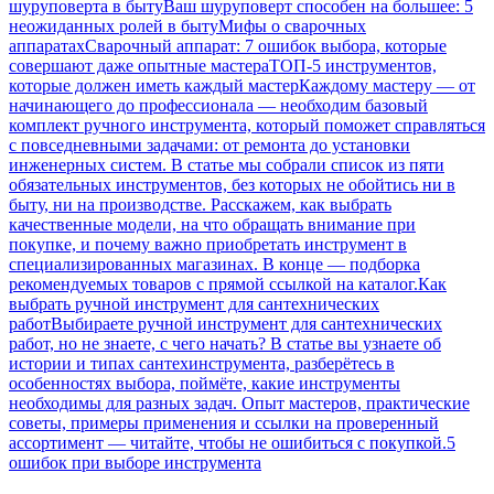
шуруповерта в быту
Ваш шуруповерт способен на большее: 5
неожиданных ролей в быту
Мифы о сварочных
аппаратах
Сварочный аппарат: 7 ошибок выбора, которые
совершают даже опытные мастера
ТОП-5 инструментов,
которые должен иметь каждый мастер
Каждому мастеру — от
начинающего до профессионала — необходим базовый
комплект ручного инструмента, который поможет справляться
с повседневными задачами: от ремонта до установки
инженерных систем. В статье мы собрали список из пяти
обязательных инструментов, без которых не обойтись ни в
быту, ни на производстве. Расскажем, как выбрать
качественные модели, на что обращать внимание при
покупке, и почему важно приобретать инструмент в
специализированных магазинах. В конце — подборка
рекомендуемых товаров с прямой ссылкой на каталог.
Как
выбрать ручной инструмент для сантехнических
работ
Выбираете ручной инструмент для сантехнических
работ, но не знаете, с чего начать? В статье вы узнаете об
истории и типах сантехинструмента, разберётесь в
особенностях выбора, поймёте, какие инструменты
необходимы для разных задач. Опыт мастеров, практические
советы, примеры применения и ссылки на проверенный
ассортимент — читайте, чтобы не ошибиться с покупкой.
5
ошибок при выборе инструмента