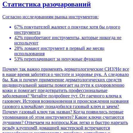
Статистика разочарований
Согласно исследованиям рынка инструментов:
67% покупателей жалеют о покупке хотя бы одного
инструмента
42% приобретают инструменты, которые никогда не
используют
28% ломают инструмент в первый же месяц
использования
53% переплачивают за ненужные функции
Почему так важно применять дерматологические СИЗ?
Не все
в наше время заботятся о чистоте и здоровье рук. А следовало
бы. Как и почему применение дерматологических средств
индивидуальной защиты помогает на пути к оздоровлению
кожи и помогает предотвратить профессиональные
заболевания? Читайте подробнее тут.
От гаечного ключа к
газовому. История возникновения и происхождения названия
газового ключа
Кому понадобился газовый ключ и зачем?
Почему газовый ключ так назван? Когда появились первые
упоминания об этом инструменте? Какие ключи считаются
лучшими? Отвечаем на вопросы.
Как легко и быстро нарезать
резьбу клуппом
В домашней мастерской встречаются