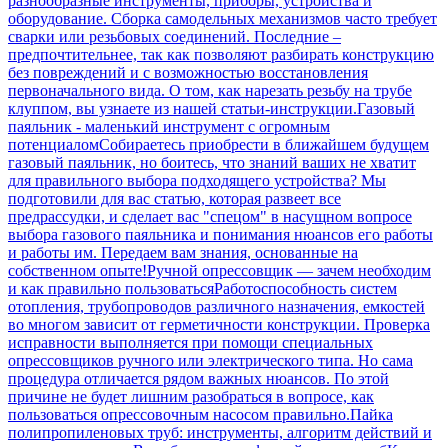
разнообразные инструменты, приборы, устройства и
оборудование. Сборка самодельных механизмов часто требует
сварки или резьбовых соединений. Последние –
предпочтительнее, так как позволяют разбирать конструкцию
без повреждений и с возможностью восстановления
первоначального вида. О том, как нарезать резьбу на трубе
клуппом, вы узнаете из нашей статьи-инструкции.
Газовый
паяльник - маленький инструмент с огромным
потенциалом
Собираетесь приобрести в ближайшем будущем
газовый паяльник, но боитесь, что знаний ваших не хватит
для правильного выбора подходящего устройства? Мы
подготовили для вас статью, которая развеет все
предрассудки, и сделает вас "спецом" в насущном вопросе
выбора газового паяльника и понимания нюансов его работы
и работы им. Передаем вам знания, основанные на
собственном опыте!
Ручной опрессовщик — зачем необходим
и как правильно пользоваться
Работоспособность систем
отопления, трубопроводов различного назначения, емкостей
во многом зависит от герметичности конструкции. Проверка
исправности выполняется при помощи специальных
опрессовщиков ручного или электрического типа. Но сама
процедура отличается рядом важных нюансов. По этой
причине не будет лишним разобраться в вопросе, как
пользоваться опрессовочным насосом правильно.
Пайка
полипропиленовых труб: инструменты, алгоритм действий и