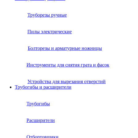
Труборезы ручные
Пилы электрические
Болторезы и арматурные ножницы
Инструменты для снятия грата и фасок
Устройства для вырезания отверстий
Трубогибы и расширители
Трубогибы
Расширители
Отбортовщики